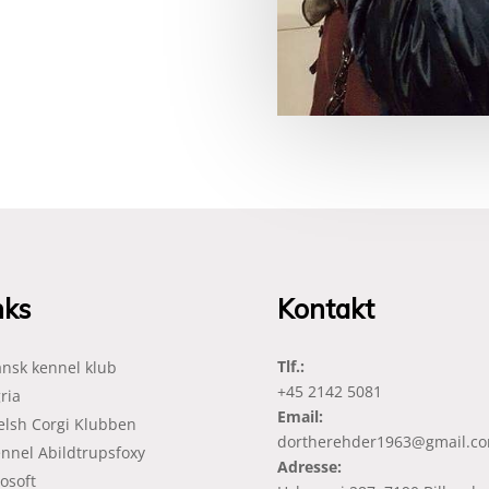
nks
Kontakt
Tlf.:
nsk kennel klub
+45
2142 5081
ria
Email:
lsh Corgi Klubben
dortherehder1963@gmail.c
nnel Abildtrupsfoxy
Adresse:
osoft