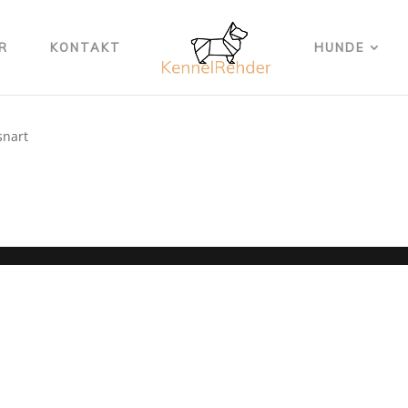
R
KONTAKT
HUNDE
heder
snart