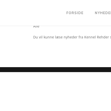
FORSIDE
NYHEDE
Her vil der snart være ny
Alle
Du vil kunne læse nyheder fra Kennel Rehder 