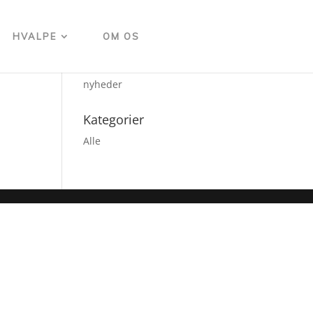
HVALPE
OM OS
Seneste nyheder
Her vil der snart være
nyheder
Kategorier
Alle